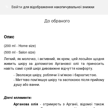
Ввійти
для відображення накопичувальної знижки
%
До обраного
Опис
(200 ml - Home size)
(500 ml - Salon size)
Легкий, як молочко, і активний, як крем, цей лосьйон щодня
живить шкіру за допомогою Арганової олії та приносить
навіть самії сухій шкірі дивовижне відчуття комфорту.
- Зволожує шкіру, роблячи її м'якою і бархатистою.
- Миттєво пом'якшує шкіру та заспокоює після прийому
душу або ванни.
Діючі еллементи:
Арганова олія
- ​​отримують з Арганії, відомої також