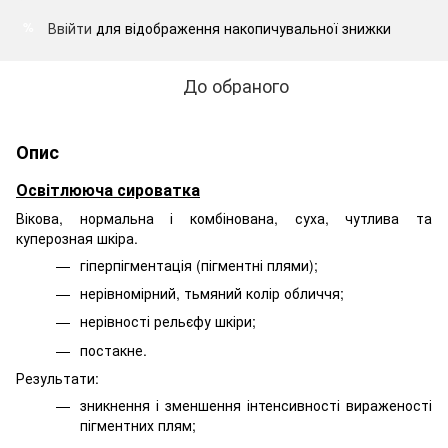
Ввійти
для відображення накопичувальної знижки
%
До обраного
Опис
Освітлююча сироватка
Вікова, нормальна і комбінована, суха, чутлива та
куперозная шкіра.
гіперпігментація (пігментні плями);
нерівномірний, тьмяний колір обличчя;
нерівності рельєфу шкіри;
постакне.
Результати:
зникнення і зменшення інтенсивності вираженості
пігментних плям;