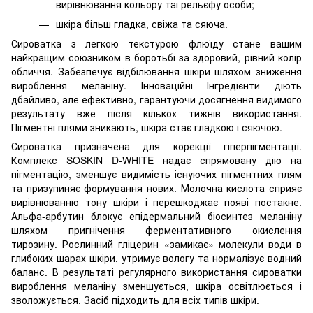
вирівнювання кольору таі рельєфу особи;
шкіра більш гладка, свіжа та сяюча.
Сироватка з легкою текстурою флюїду стане вашим
найкращим союзником в боротьбі за здоровий, рівний колір
обличчя. Забезпечує відбілювання шкіри шляхом зниження
вироблення меланіну. Інноваційні Інгредієнти діють
дбайливо, але ефективно, гарантуючи досягнення видимого
результату вже після кількох тижнів використання.
Пігментні плями зникають, шкіра стає гладкою і сяючою.
Сироватка призначена для корекції гіперпігментації.
Комплекс SOSKIN D-WHITE надає спрямовану дію на
пігментацію, зменшує видимість існуючих пігментних плям
та призупиняє формування нових. Молочна кислота сприяє
вирівнюванню тону шкіри і перешкоджає появі постакне.
Альфа-арбутин блокує епідермальний біосинтез меланіну
шляхом пригнічення ферментативного окислення
тирозину. Рослинний гліцерин «замикає» молекули води в
глибоких шарах шкіри, утримує вологу та нормалізує водний
баланс. В результаті регулярного використання сироватки
вироблення меланіну зменшується, шкіра освітлюється і
зволожується. Засіб підходить для всіх типів шкіри.