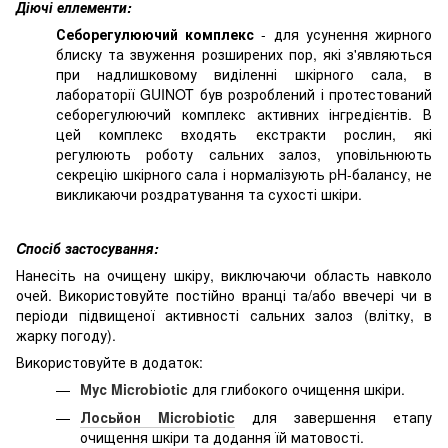
Діючі еллементи:
Себорегулюючий комплекс
- для усунення жирного
блиску та звуження розширених пор, які з'являються
при надлишковому виділенні шкірного сала, в
лабораторії GUINOT був розроблений і протестований
себорегулюючий комплекс активних інгредієнтів. В
цей комплекс входять екстракти рослин, які
регулюють роботу сальних залоз, уповільнюють
секрецію шкірного сала і нормалізують pH-балансу, не
викликаючи роздратування та сухості шкіри.
Cпосіб застосування:
Нанесіть на очищену шкіру, виключаючи область навколо
очей. Використовуйте постійно вранці та/або ввечері чи в
періоди підвищеної активності сальних залоз (влітку, в
жарку погоду).
Використовуйте в додаток:
Мус
Microbiotic
для глибокого очищення шкіри.
Лосьйон Microbiotic
для завершення етапу
очищення шкіри та додання їй матовості.