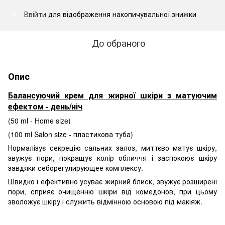
Ввійти
для відображення накопичувальної знижки
%
До обраного
Опис
Балансуючий крем для жирної шкіри з матуючим
ефектом - день/ніч
(50 ml - Home size)
(100 ml Salon size - пластикова туба)
Нормалізує секрецію сальних залоз, миттєво матує шкіру,
звужує пори, покращує колір обличчя і заспокоює шкіру
завдяки себорегулирующее комплексу.
Швидко і ефективно усуває жирний блиск, звужує розширені
пори, сприяє очищенню шкіри від комедонов, при цьому
зволожує шкіру і служить відмінною основою під макіяж.