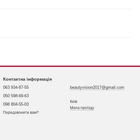
Контактна інформація
063 934-87-55
beautyvision2017@gmail.com
050 598-69-63
Київ
098 804-55-03
Мапа проїзду
Передзвонити вам?