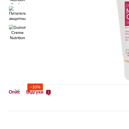
−10%
Опис
Відгуки
1