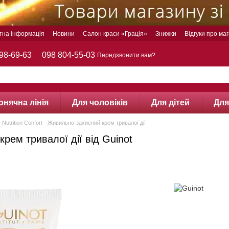
тна інформація
Новини
Салон краси «Грація»
Знижки
Відгуки про ма
98-69-63
098 804-55-03
Передзвонити вам?
онячна лінія
Для чоловіків
Для дітей
Для
Nutrition Confort - Живильно-захисний крем тривалої дії
крем тривалої дії від Guinot