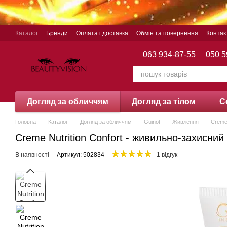
Перейти до основного контенту
Каталог
Бренди
Оплата і доставка
Обмін та повернення
Контак
063 934-87-55
050 5
Догляд за обличчям
Догляд за тілом
С
Головна
Каталог
Догляд за обличчям
Guinot
Живлення
Creme 
Creme Nutrition Confort - живильно-захисний 
В наявності
Артикул: 502834
1 відгук