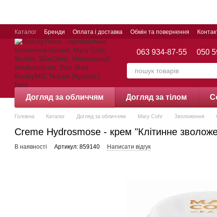
Перейти до основного контенту
Каталог
Бренди
Оплата і доставка
Обмін та повернення
Контак
063 934-87-55
050 5
Догляд за обличчям
Догляд за тілом
С
Головна
Каталог
Догляд за обличчям
Mary Cohr
Зволоження
Creme Hydrosmose - крем "Клітинне зволоже
В наявності
Артикул: 859140
Написати відгук