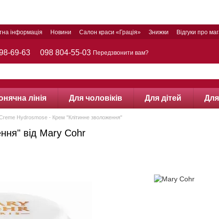
тна інформація
Новини
Салон краси «Грація»
Знижки
Відгуки про ма
98-69-63
098 804-55-03
Передзвонити вам?
онячна лінія
Для чоловіків
Для дітей
Для
Creme Hydrosmose - Крем "Клітинне зволоження"
ння" від Mary Cohr