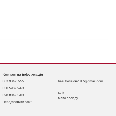
Контактна інформація
063 934-87-55
beautyvision2017@gmail.com
050 598-69-63
Київ
098 804-55-03
Мапа проїзду
Передзвонити вам?