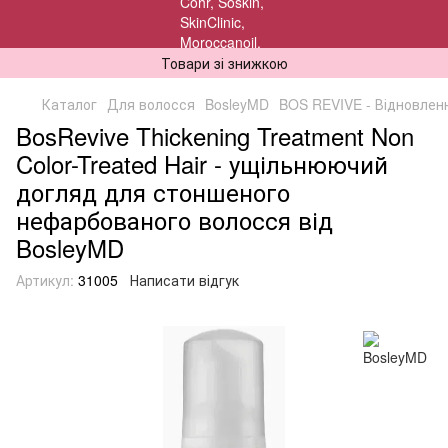
Товари зі знижкою
Каталог
Для волосся
BosleyMD
BOS REVIVE - Відновлен
BosRevive Thickening Treatment Non
Color-Treated Hair - ущільнюючий
догляд для стоншеного
нефарбованого волосся від
BosleyMD
Артикул:
31005
Написати відгук