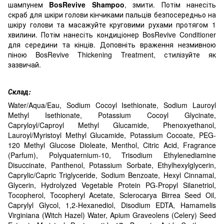
шампунем
BosRevive Shampoo
, змити. Потім нанесіть
скраб для шкіри голови кінчиками пальців безпосередньо на
шкіру голови та масажуйте круговими рухами протягом 1
хвилини. Потім нанесіть кондиціонер BosRevive Conditioner
для середини та кінців. Доповніть враження незмивною
піною BosRevive Thickening Treatment, стилізуйте як
зазвичай.
Склад:
Water/Aqua/Eau, Sodium Cocoyl Isethionate, Sodium Lauroyl
Methyl Isethionate, Potassium Cocoyl Glycinate,
Capryloyl/Caproyl Methyl Glucamide, Phenoxyethanol,
Lauroyl/Myristoyl Methyl Glucamide, Potassium Cocoate, PEG-
120 Methyl Glucose Dioleate, Menthol, Citric Acid, Fragrance
(Parfum), Polyquaternium-10, Trisodium Ethylenediamine
Disuccinate, Panthenol, Potassium Sorbate, Ethylhexylglycerin,
Caprylic/Capric Triglyceride, Sodium Benzoate, Hexyl Cinnamal,
Glycerin, Hydrolyzed Vegetable Protein PG-Propyl Silanetriol,
Tocopherol, Tocopheryl Acetate, Sclerocarya Birrea Seed Oil,
Caprylyl Glycol, 1,2-Hexanediol, Disodium EDTA, Hamamelis
Virginiana (Witch Hazel) Water, Apium Graveolens (Celery) Seed