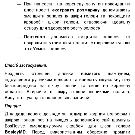
При нанесенні на кореневу зону антиоксидантні
властивості
екстракту розмарину
допомагають
зменшити запалення шкіри голови та покращити
кровообіг шкіри голови, створюючи ідеальну
основу для здорового росту волосся.
Пантенол
допомагає зміцнити волосся та
покращити утримання вологи, створюючи густіші
та об’ємніші волосся.
Спосіб застосування:
Розділіть стоншені ділянки вимитого шампунем,
підсушеного рушником волосся та нанесіть лікувальну піну
безпосередньо на шкіру голови та лише на кореневу
область. Втирайте в шкіру голови кінчиками пальців.
Висушіть і укладіть волосся, як зазвичай.
Порада:
Для додаткового догляду за надмірно жирним волоссям і
шкірою голови раз на тиждень доповнюйте свій шампунь
BosRevive омолоджуючим скрабом для шкіри голови
BosleyMD
. Перед використанням обережно промити