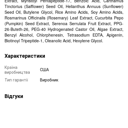
Extract, Myristoyl Pentapeptide-17, Benzoic Acid, Carthamus
Tinctorius (Safflower) Seed Oil, Helianthus Annuus (Sunflower)
Seed Oil, Butylene Glycol, Rice Amino Acids, Soy Amino Acids,
Rosmarinus Officinalis (Rosemary) Leaf Extract, Cucurbita Pepo
(Pumpkin) Seed Extract, Serenoa Serrulata Fruit Extract, PPG-
26-Buteth-26, PEG-40 Hydrogenated Castor Oil, Algae Extract,
Benzyl Alcohol, Chlorphenesin, Tetrasodium EDTA, Apigenin,
Biotinoyl Tripeptide-1, Oleanolic Acid, Hexylene Glycol.
Характеристики
Країна
США
виробництва
Тип гарантії
Виробник
Відгуки