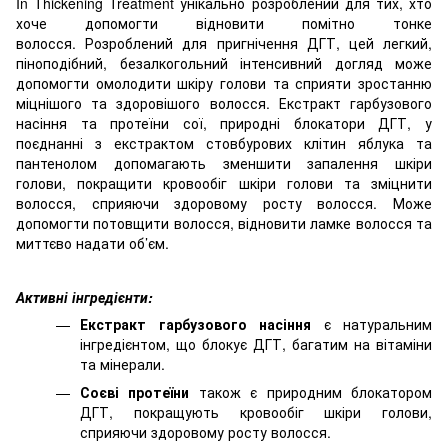
In Thickening Treatment унікально розроблений для тих, хто
хоче допомогти відновити помітно тонке
волосся. Розроблений для пригнічення ДГТ, цей легкий,
піноподібний, безалкогольний інтенсивний догляд може
допомогти омолодити шкіру голови та сприяти зростанню
міцнішого та здоровішого волосся. Екстракт гарбузового
насіння та протеїни сої, природні блокатори ДГТ, у
поєднанні з екстрактом стовбурових клітин яблука та
пантенолом допомагають зменшити запалення шкіри
голови, покращити кровообіг шкіри голови та зміцнити
волосся, сприяючи здоровому росту волосся. Може
допомогти потовщити волосся, відновити ламке волосся та
миттєво надати об’єм.
Активні інгредієнти:
Екстракт гарбузового насіння
є натуральним
інгредієнтом, що блокує ДГТ, багатим на вітаміни
та мінерали.
Соєві протеїни
також є природним блокатором
ДГТ, покращують кровообіг шкіри голови,
сприяючи здоровому росту волосся.