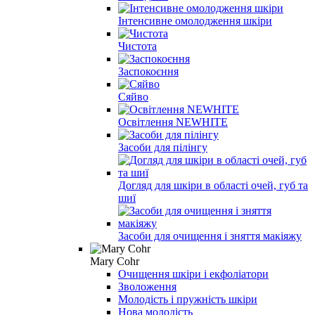
Інтенсивне омолодження шкіри
Чистота
Заспокоєння
Сяйво
Освітлення NEWHITE
Засоби для пілінгу
Догляд для шкіри в області очей, губ та
шиї
Засоби для очищення і зняття макіяжу
Mary Cohr
Очищення шкіри і екфоліатори
Зволоження
Молодість і пружність шкіри
Нова молодість