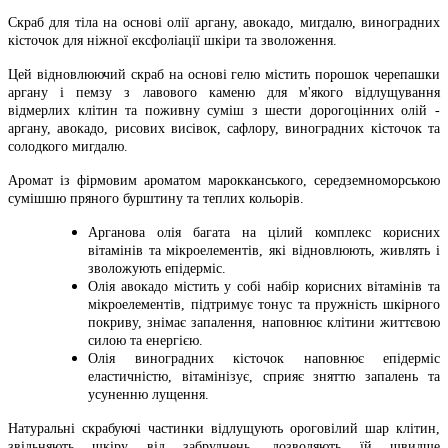
Скраб для тіла на основі олії аргану, авокадо, мигдалю, виноградних
кісточок для ніжної ексфоліації шкіри та зволоження.
Цей відновлюючий скраб на основі гелю містить порошок черепашки
аргану і пемзу з лавового каменю для м'якого відлущування
відмерлих клітин та поживну суміш з шести дорогоцінних олій -
аргану, авокадо, рисових висівок, сафлору, виноградних кісточок та
солодкого мигдалю.
Аромат із фірмовим ароматом марокканського, середземноморською
сумішшю пряного бурштину та теплих кольорів.
Арганова олія багата на цілий комплекс корисних
вітамінів та мікроелементів, які відновлюють, живлять і
зволожують епідерміс.
Олія авокадо містить у собі набір корисних вітамінів та
мікроелементів, підтримує тонус та пружність шкірного
покриву, знімає запалення, наповнює клітини життєвою
силою та енергією.
Олія виноградних кісточок наповнює епідерміс
еластичністю, вітамінізує, сприяє зняттю запалень та
усуненню лущення.
Натуральні скрабуючі частинки відлущують ороговілий шар клітин,
звільняють шкіру від забруднень, дозволяють їй швидше