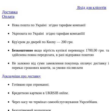
Вхід для клієнтів
Доставка
Оплата
Нова пошта по Україні згідно тарифам компанії
Укрпошта по Україні згідно тарифам компанїїії
Кур'єром до дверей по Києву — 200 грн.
Безкоштовно
якщо віртість
купівлі перевищує 1700,00 грн. та
здійснена повна передплата, в разі відправки поштою
Не залежно від суми замовлення покупець оплачує доставку і
переказ грошових коштів, за умови післяплати
Д
окладніше про доставку
Готівкою при отриманні.
Кредитною карткою в
UKRSIB online
.
Через касу чи термінал самообслуговування Укрсиббанк.
Безготівковий розрахунок.