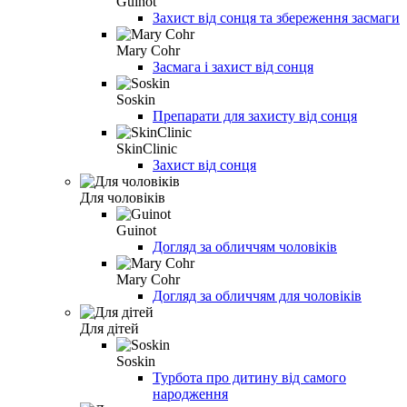
Guinot
Захист від сонця та збереження засмаги
Mary Cohr
Засмага і захист від сонця
Soskin
Препарати для захисту від сонця
SkinClinic
Захист від сонця
Для чоловіків
Guinot
Догляд за обличчям чоловіків
Mary Cohr
Догляд за обличчям для чоловіків
Для дітей
Soskin
Турбота про дитину від самого
народження