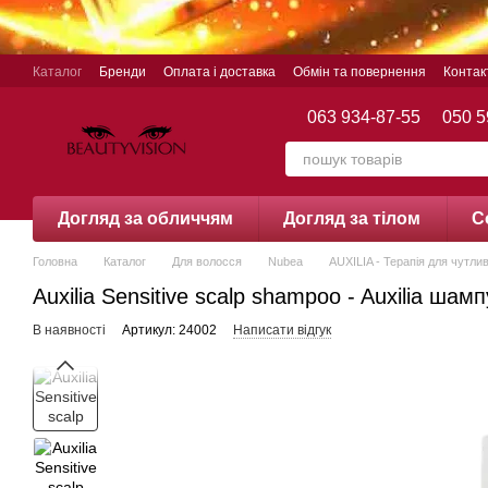
Перейти до основного контенту
Каталог
Бренди
Оплата і доставка
Обмін та повернення
Контак
063 934-87-55
050 5
Догляд за обличчям
Догляд за тілом
С
Головна
Каталог
Для волосся
Nubea
AUXILIA - Терапія для чутлив
Auxilia Sensitive scalp shampoo - Auxilia ша
В наявності
Артикул: 24002
Написати відгук