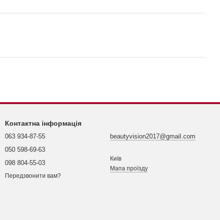
Контактна інформація
063 934-87-55
beautyvision2017@gmail.com
050 598-69-63
Київ
098 804-55-03
Мапа проїзду
Передзвонити вам?