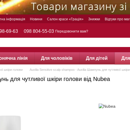
тна інформація
Новини
Салон краси «Грація»
Знижки
Відгуки про ма
98-69-63
098 804-55-03
Передзвонити вам?
онячна лінія
Для чоловіків
Для дітей
Для
ої шкіри голови
Auxilia Sensitive scalp shampoo - Auxilia Шампунь для чутливої шкір
мпунь для чутливої шкіри голови від Nubea